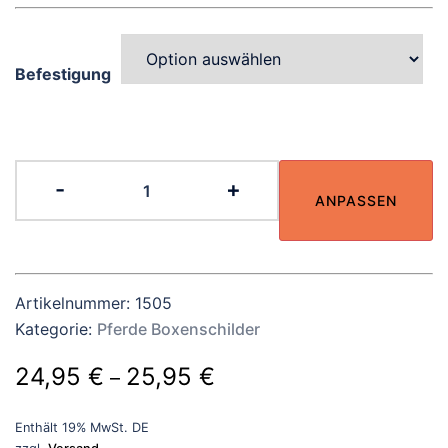
Befestigung
Boxenschild
-
+
für
ANPASSEN
ein
Pferd
aus
Artikelnummer:
1505
Schiefer
Kategorie:
Pferde Boxenschilder
mit
Gravur
Preisspanne:
24,95
€
25,95
€
–
Maße:
24,95 €
300x200
Enthält 19% MwSt. DE
mm
bis