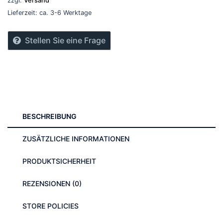
zzgl.
Versand
Menge
25,95 €
Lieferzeit: ca. 3-6 Werktage
Stellen Sie eine Frage
BESCHREIBUNG
ZUSÄTZLICHE INFORMATIONEN
PRODUKTSICHERHEIT
REZENSIONEN (0)
STORE POLICIES