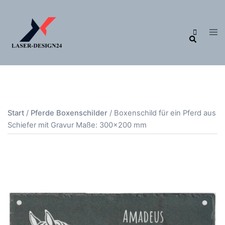
Zum
Inhalt
Me
Suche
springen
ums
Start
/
Pferde Boxenschilder
/ Boxenschild für ein Pferd aus
Schiefer mit Gravur Maße: 300×200 mm