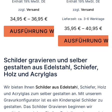
Enthält 19% MwSt. DE
Enthält 19% MwSt. DE
bis
bi
zzgl.
Versand
zzgl.
Versand
36,95 €
4
Preisspanne:
34,95
€
–
36,95
€
Lieferzeit: ca. 3-6 Werktage
34,95 €
Prei
35,95
€
–
40,95
€
AUSFÜHRUNG WÄHLEN
bis
35,9
AUSFÜHRUNG WÄ
36,95 €
Dieses
bis
Produkt
40,9
Dieses
weist
Produkt
Schilder gravieren und selber
mehrere
weist
gestalten aus Edelstahl, Schiefer,
Varianten
mehrere
Holz und Acrylglas
auf.
Varianten
Die
auf.
Wir bieten Ihnen
Schilder aus Edelstah
l, Schiefer, Holz
Optionen
Die
und Acrylglas zum selber gestalten an. Mit unserem
können
Optionen
Gravurkonfigurator ist es ein Kinderspiel Schilder zu
auf
können
gestalten. Das Schilder Gravieren beginnen wir
der
auf