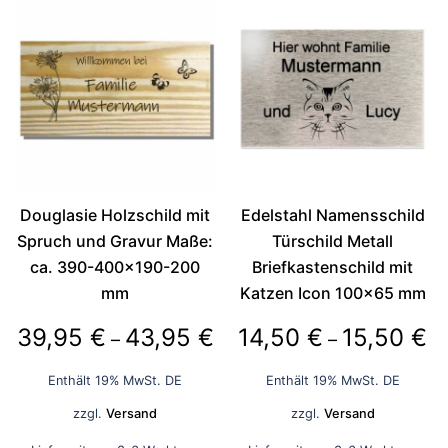
Douglasie Holzschild mit
Edelstahl Namensschild
Spruch und Gravur Maße:
Türschild Metall
ca. 390-400×190-200
Briefkastenschild mit
mm
Katzen Icon 100×65 mm
Preisspanne:
Pr
39,95
€
43,95
€
14,50
€
15,50
€
–
–
39,95 €
14
Enthält 19% MwSt. DE
Enthält 19% MwSt. DE
bis
bi
zzgl.
Versand
zzgl.
Versand
43,95 €
15