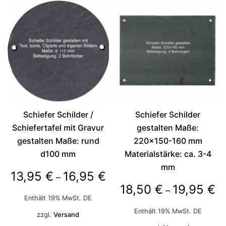
weist
mehrere
Varianten
auf.
Die
Optionen
können
auf
der
Schiefer Schilder /
Schiefer Schilder
Produktseite
Schiefertafel mit Gravur
gestalten Maße:
gewählt
gestalten Maße: rund
220×150-160 mm
werden
d100 mm
Materialstärke: ca. 3-4
mm
Preisspanne:
13,95
€
16,95
€
–
Pr
18,50
€
19,95
€
13,95 €
–
Enthält 19% MwSt. DE
18
bis
Enthält 19% MwSt. DE
zzgl.
Versand
bi
16,95 €