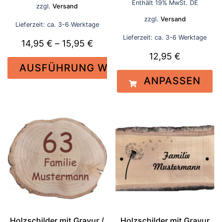
Enthält 19% MwSt. DE
zzgl.
Versand
15,95 €
zzgl.
Versand
Lieferzeit: ca. 3-6 Werktage
Lieferzeit: ca. 3-6 Werktage
Preisspanne:
14,95
€
–
15,95
€
12,95
€
14,95 €
AUSFÜHRUNG WÄHLEN
bis
ANPASSEN
15,95 €
Dieses
Produkt
weist
mehrere
Varianten
auf.
Die
Optionen
können
auf
der
Holzschilder mit Gravur /
Holzschilder mit Gravur