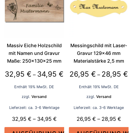
auf.
auf.
Die
Die
Optionen
Optionen
können
können
auf
auf
der
der
Massiv Eiche Holzschild
Messingschild mit Laser-
Produktseite
Produktseite
mit Namen und Gravur
Gravur 129×46 mm
gewählt
gewählt
Maße: 250x130x25 mm
Materialstärke 2,5 mm
werden
werden
Preisspanne:
P
32,95
€
34,95
€
26,95
€
28,95
€
–
–
32,95 €
2
Enthält 19% MwSt. DE
Enthält 19% MwSt. DE
bis
bi
zzgl.
Versand
zzgl.
Versand
34,95 €
2
Lieferzeit: ca. 3-6 Werktage
Lieferzeit: ca. 3-6 Werktage
Preisspanne:
Prei
32,95
€
–
34,95
€
26,95
€
–
28,95
€
32,95 €
26,9