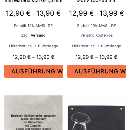
mm Materialstärke 1,5 mm
Motiv 100×55 mm
werden
werden
Preisspanne:
Pr
12,90
€
13,90
€
12,99
€
13,99
€
–
–
12,90 €
12
Enthält 19% MwSt. DE
Enthält 19% MwSt. DE
bis
bi
zzgl.
Versand
Versand kostenlos
13,90 €
13
Lieferzeit: ca. 3-6 Werktage
Lieferzeit: ca. 3-6 Werktage
Preisspanne:
Prei
12,90
€
–
13,90
€
12,99
€
–
13,99
€
12,90 €
12,9
AUSFÜHRUNG WÄHLEN
AUSFÜHRUNG WÄ
bis
bis
13,90 €
13,9
Dieses
Dieses
Produkt
Produkt
weist
weist
mehrere
mehrere
Varianten
Varianten
auf.
auf.