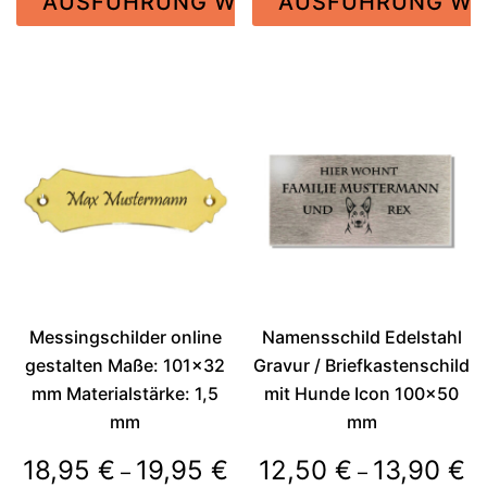
AUSFÜHRUNG WÄHLEN
AUSFÜHRUNG WÄ
bis
bis
34,95 €
28,9
Dieses
Dieses
Produkt
Produkt
weist
weist
mehrere
mehrere
Varianten
Varianten
auf.
auf.
Die
Die
Optionen
Optionen
können
können
auf
auf
der
der
Messingschilder online
Namensschild Edelstahl
Produktseite
Produktseite
gestalten Maße: 101×32
Gravur / Briefkastenschild
gewählt
gewählt
mm Materialstärke: 1,5
mit Hunde Icon 100×50
werden
werden
mm
mm
Preisspanne:
Pr
18,95
€
19,95
€
12,50
€
13,90
€
–
–