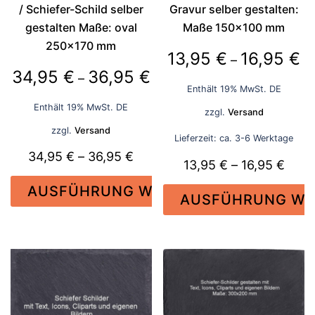
gewählt
Produktseite
/ Schiefer-Schild selber
Gravur selber gestalten:
werden
gewählt
gestalten Maße: oval
Maße 150×100 mm
werden
250×170 mm
Pr
13,95
€
16,95
€
–
Preisspanne:
34,95
€
36,95
€
13
–
Enthält 19% MwSt. DE
34,95 €
bi
Enthält 19% MwSt. DE
zzgl.
Versand
bis
16
zzgl.
Versand
36,95 €
Lieferzeit: ca. 3-6 Werktage
Preisspanne:
34,95
€
–
36,95
€
Prei
13,95
€
–
16,95
€
34,95 €
13,9
AUSFÜHRUNG WÄHLEN
bis
AUSFÜHRUNG WÄ
bis
36,95 €
Dieses
16,95
Dieses
Produkt
Produkt
weist
weist
mehrere
mehrere
Varianten
Varianten
auf.