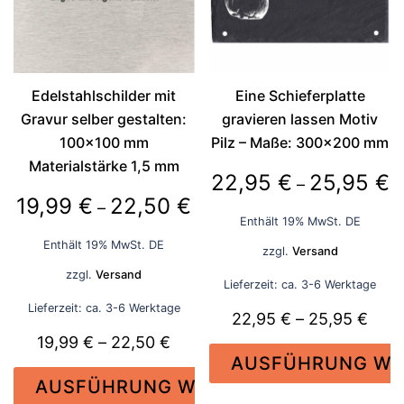
Die
Die
Optionen
Optionen
können
können
auf
auf
der
der
Edelstahlschilder mit
Eine Schieferplatte
Produktseite
Produktseite
Gravur selber gestalten:
gravieren lassen Motiv
gewählt
gewählt
100×100 mm
Pilz – Maße: 300×200 mm
werden
werden
Materialstärke 1,5 mm
P
22,95
€
25,95
€
–
Preisspanne:
19,99
€
22,50
€
2
–
Enthält 19% MwSt. DE
19,99 €
bi
Enthält 19% MwSt. DE
zzgl.
Versand
bis
2
zzgl.
Versand
22,50 €
Lieferzeit: ca. 3-6 Werktage
Lieferzeit: ca. 3-6 Werktage
Prei
22,95
€
–
25,95
€
Preisspanne:
19,99
€
–
22,50
€
22,9
AUSFÜHRUNG WÄ
19,99 €
bis
AUSFÜHRUNG WÄHLEN
bis
25,9