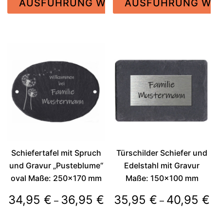
AUSFÜHRUNG WÄHLEN
AUSFÜHRUNG WÄ
bis
bis
16,95 €
26,5
Dieses
Dieses
Produkt
Produkt
weist
weist
mehrere
mehrere
Varianten
Varianten
auf.
auf.
Die
Die
Optionen
Optionen
können
können
auf
auf
der
der
Schiefertafel mit Spruch
Türschilder Schiefer und
Produktseite
Produktseite
und Gravur „Pusteblume“
Edelstahl mit Gravur
gewählt
gewählt
oval Maße: 250×170 mm
Maße: 150×100 mm
werden
werden
Preisspanne:
P
34,95
€
36,95
€
35,95
€
40,95
€
–
–
34,95 €
3