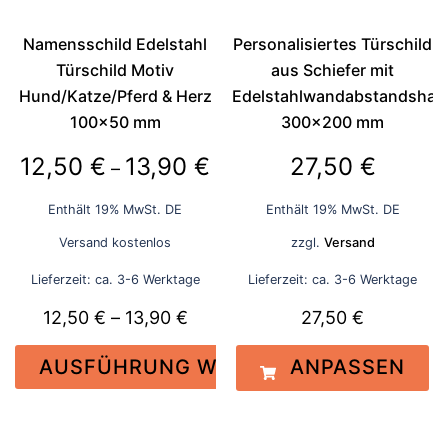
auf
auf
der
der
Namensschild Edelstahl
Personalisiertes Türschild
Produktseite
Produktseite
Türschild Motiv
aus Schiefer mit
gewählt
gewählt
Hund/Katze/Pferd & Herz
Edelstahlwandabstandshalt
werden
werden
100×50 mm
300×200 mm
Preisspanne:
12,50
€
13,90
€
27,50
€
–
12,50 €
Enthält 19% MwSt. DE
Enthält 19% MwSt. DE
bis
Versand kostenlos
zzgl.
Versand
13,90 €
Lieferzeit: ca. 3-6 Werktage
Lieferzeit: ca. 3-6 Werktage
Preisspanne:
12,50
€
–
13,90
€
27,50
€
12,50 €
AUSFÜHRUNG WÄHLEN
ANPASSEN
bis
13,90 €
Dieses
Produkt