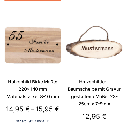
Dieses
22,50 €
Dieses
Produkt
Produkt
weist
weist
mehrere
mehrere
Varianten
Varianten
auf.
auf.
Die
Die
Optionen
Optionen
können
können
auf
auf
der
der
Produktseite
Holzschild Birke Maße:
Holzschilder –
Produktseite
gewählt
220×140 mm
Baumscheibe mit Gravur
gewählt
werden
Materialstärke: 8-10 mm
gestalten / Maße: 23-
werden
25cm x 7-9 cm
Preisspanne:
14,95
€
15,95
€
–
12,95
€
14,95 €
Enthält 19% MwSt. DE
bis