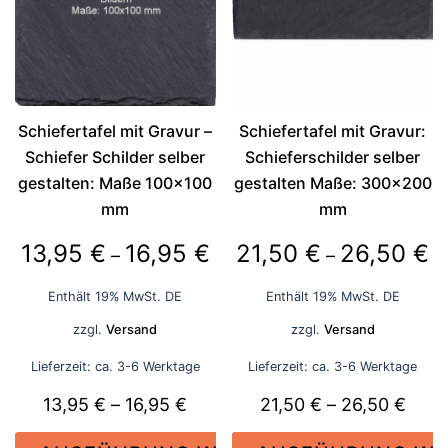
auf.
Die
Die
Optionen
Optionen
können
können
auf
auf
der
Schiefertafel mit Gravur –
Schiefertafel mit Gravur:
der
Produktseite
Schiefer Schilder selber
Schieferschilder selber
Produktseite
gewählt
gestalten: Maße 100×100
gestalten Maße: 300×200
gewählt
werden
mm
mm
werden
Preisspanne:
Pr
13,95
€
16,95
€
21,50
€
26,50
€
–
–
13,95 €
21
Enthält 19% MwSt. DE
Enthält 19% MwSt. DE
bis
bi
zzgl.
Versand
zzgl.
Versand
16,95 €
26
Lieferzeit: ca. 3-6 Werktage
Lieferzeit: ca. 3-6 Werktage
Preisspanne:
Prei
13,95
€
–
16,95
€
21,50
€
–
26,50
€
13,95 €
21,5