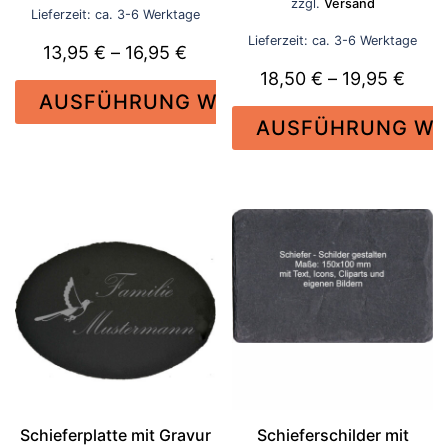
zzgl.
Versand
19
Lieferzeit: ca. 3-6 Werktage
Lieferzeit: ca. 3-6 Werktage
Preisspanne:
13,95
€
–
16,95
€
Prei
18,50
€
–
19,95
€
13,95 €
AUSFÜHRUNG WÄHLEN
18,5
bis
AUSFÜHRUNG WÄ
bis
16,95 €
Dieses
19,9
Produkt
Dieses
weist
Produkt
mehrere
weist
Varianten
mehrere
auf.
Varianten
Die
auf.
Optionen
Die
können
Optionen
auf
können
der
auf
Produktseite
der
Schieferplatte mit Gravur
Schieferschilder mit