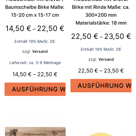
Produktseite
Baumscheibe Birke Maße:
Birke mit Rinde Maße: ca.
gewählt
15-20 cm x 15-17 cm
300×200 mm
werden
Materialstärke: 18 mm
Preisspanne:
14,50
€
22,50
€
–
P
22,50
€
23,50
€
14,50 €
–
Enthält 19% MwSt. DE
2
bis
Enthält 19% MwSt. DE
zzgl.
Versand
bi
22,50 €
zzgl.
Versand
2
Lieferzeit: ca. 3-6 Werktage
Prei
22,50
€
–
23,50
€
Preisspanne:
14,50
€
–
22,50
€
22,5
14,50 €
AUSFÜHRUNG WÄ
bis
AUSFÜHRUNG WÄHLEN
bis
23,5
Dieses
22,50 €
Dieses
Produkt
Produkt
weist
weist
mehrere
mehrere
Varianten
Varianten