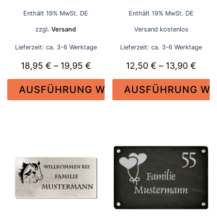
18,95 €
12
Enthält 19% MwSt. DE
Enthält 19% MwSt. DE
bis
bi
zzgl.
Versand
Versand kostenlos
19,95 €
13
Lieferzeit: ca. 3-6 Werktage
Lieferzeit: ca. 3-6 Werktage
Preisspanne:
Prei
18,95
€
–
19,95
€
12,50
€
–
13,90
€
18,95 €
12,5
AUSFÜHRUNG WÄHLEN
AUSFÜHRUNG WÄ
bis
bis
19,95 €
13,9
Dieses
Dieses
Produkt
Produkt
weist
weist
mehrere
mehrere
Varianten
Varianten
auf.
auf.
Die
Die
Optionen
Optionen
können
können