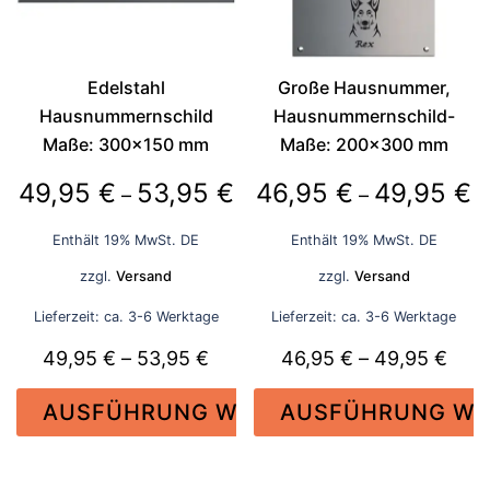
Optionen
Optionen
können
können
auf
auf
der
der
Edelstahl
Große Hausnummer,
Produktseite
Produktseite
Hausnummernschild
Hausnummernschild-
gewählt
gewählt
Maße: 300×150 mm
Maße: 200×300 mm
werden
werden
Preisspanne:
P
49,95
€
53,95
€
46,95
€
49,95
€
–
–
49,95 €
4
Enthält 19% MwSt. DE
Enthält 19% MwSt. DE
bis
bi
zzgl.
Versand
zzgl.
Versand
53,95 €
4
Lieferzeit: ca. 3-6 Werktage
Lieferzeit: ca. 3-6 Werktage
Preisspanne:
Prei
49,95
€
–
53,95
€
46,95
€
–
49,95
€
49,95 €
46,9
AUSFÜHRUNG WÄHLEN
AUSFÜHRUNG WÄ
bis
bis
53,95 €
49,9
Dieses
Dieses