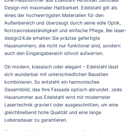
Eine Hausnummer aus Edelstahl verbindet zeitloses
Die
Design mit maximaler Haltbarkeit. Edelstahl gilt als
Optionen
eines der hochwertigsten Materialien für den
können
Außenbereich und überzeugt durch seine edle Optik,
auf
Korrosionsbeständigkeit und einfache Pflege. Bei laser-
der
design24.de erhalten Sie präzise gefertigte
Produktseite
Hausnummern, die nicht nur funktional sind, sondern
gewählt
auch den Eingangsbereich stilvoll aufwerten.
werden
Ob modern, klassisch oder elegant – Edelstahl lässt
sich wunderbar mit unterschiedlichen Baustilen
kombinieren. So entsteht ein harmonisches
Gesamtbild, das Ihre Fassade optisch abrundet. Jede
Hausnummer aus Edelstahl wird mit modernster
Lasertechnik graviert oder ausgeschnitten, um eine
gleichbleibend hohe Qualität und eine lange
Lebensdauer zu garantieren.