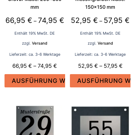
werden
werden
mm
150×150 mm
Preisspanne:
Pr
66,95
€
74,95
€
52,95
€
57,95
€
–
–
66,95 €
5
Enthält 19% MwSt. DE
Enthält 19% MwSt. DE
bis
bi
zzgl.
Versand
zzgl.
Versand
74,95 €
57
Lieferzeit: ca. 3-6 Werktage
Lieferzeit: ca. 3-6 Werktage
Preisspanne:
Prei
66,95
€
–
74,95
€
52,95
€
–
57,95
€
66,95 €
52,9
AUSFÜHRUNG WÄHLEN
AUSFÜHRUNG WÄ
bis
bis
74,95 €
57,9
Dieses
Dieses
Produkt
Produkt
weist
weist
mehrere
mehrere
Varianten
Varianten
auf.
auf.