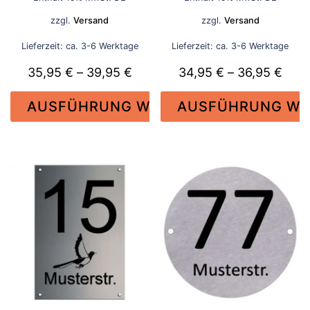
bis
bi
zzgl.
Versand
zzgl.
Versand
39,95 €
3
Lieferzeit: ca. 3-6 Werktage
Lieferzeit: ca. 3-6 Werktage
Preisspanne:
Prei
35,95
€
–
39,95
€
34,95
€
–
36,95
€
35,95 €
34,9
AUSFÜHRUNG WÄHLEN
AUSFÜHRUNG WÄ
bis
bis
39,95 €
36,9
Dieses
Dieses
Produkt
Produkt
weist
weist
mehrere
mehrere
Varianten
Varianten
auf.
auf.
Die
Die
Optionen
Optionen
können
können
auf
auf