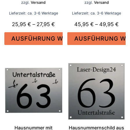
zzgl.
Versand
zzgl.
Versand
27,95 €
4
Lieferzeit: ca. 3-6 Werktage
Lieferzeit: ca. 3-6 Werktage
Preisspanne:
Prei
25,95
€
–
27,95
€
45,95
€
–
49,95
€
25,95 €
45,9
AUSFÜHRUNG WÄHLEN
AUSFÜHRUNG WÄ
bis
bis
27,95 €
49,9
Dieses
Dieses
Produkt
Produkt
weist
weist
mehrere
mehrere
Varianten
Varianten
auf.
auf.
Die
Die
Optionen
Optionen
können
können
auf
auf
der
der
Hausnummer mit
Hausnummernschild aus