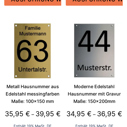
bis
bis
61,95 €
24,9
Dieses
Dieses
Produkt
Produkt
weist
weist
mehrere
mehrere
Varianten
Varianten
auf.
auf.
Die
Die
Optionen
Optionen
können
können
auf
auf
der
der
Metall Hausnummer aus
Moderne Edelstahl
Produktseite
Produktseite
Edelstahl messingfarben
Hausnummer mit Gravur
gewählt
gewählt
Maße: 100×150 mm
Maße: 150x200mm
werden
werden
Preisspanne:
P
35,95
€
39,95
€
34,95
€
36,95
€
–
–
35,95 €
3
Enthält 19% MwSt. DE
Enthält 19% MwSt. DE