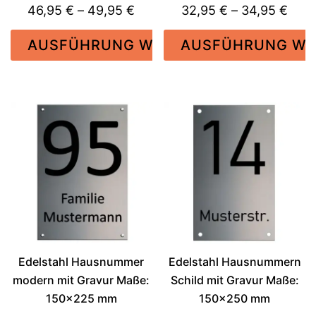
Preisspanne:
Prei
46,95
€
–
49,95
€
32,95
€
–
34,95
€
46,95 €
32,9
AUSFÜHRUNG WÄHLEN
AUSFÜHRUNG WÄ
bis
bis
49,95 €
34,9
Dieses
Dieses
Produkt
Produkt
weist
weist
mehrere
mehrere
Varianten
Varianten
auf.
auf.
Die
Die
Optionen
Optionen
können
können
auf
auf
der
der
Edelstahl Hausnummer
Edelstahl Hausnummern
Produktseite
Produktseite
modern mit Gravur Maße:
Schild mit Gravur Maße:
gewählt
gewählt
150×225 mm
150×250 mm
werden
werden