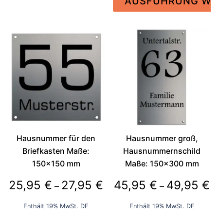
AUSFÜHRUNG WÄ
bis
34,95 €
Dieses
54,9
Produkt
Dieses
weist
Produkt
mehrere
weist
Varianten
mehrere
auf.
Varianten
Die
auf.
Optionen
Die
können
Optionen
auf
können
der
auf
Hausnummer für den
Hausnummer groß,
Produktseite
der
Briefkasten Maße:
Hausnummernschild
gewählt
Produktseite
150×150 mm
Maße: 150×300 mm
werden
gewählt
Preisspanne:
P
25,95
€
27,95
€
45,95
€
49,95
€
–
–
werden
25,95 €
4
Enthält 19% MwSt. DE
Enthält 19% MwSt. DE
bis
bi