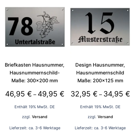
Briefkasten Hausnummer,
Design Hausnummer,
Hausnummernschild-
Hausnummernschild
Maße: 300×200 mm
Maße: 200×125 mm
Preisspanne:
P
46,95
€
49,95
€
32,95
€
34,95
€
–
–
46,95 €
3
Enthält 19% MwSt. DE
Enthält 19% MwSt. DE
bis
bi
zzgl.
Versand
zzgl.
Versand
49,95 €
3
Lieferzeit: ca. 3-6 Werktage
Lieferzeit: ca. 3-6 Werktage