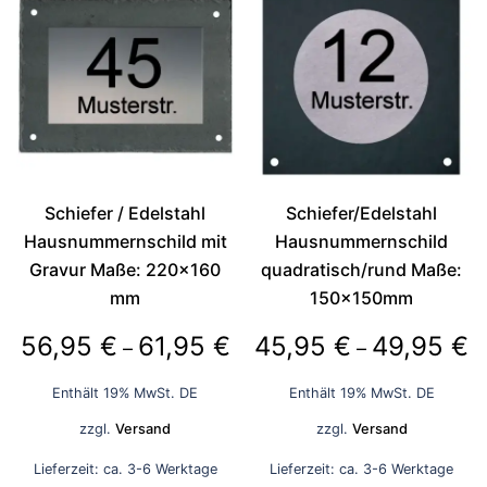
mehrere
mehrere
Varianten
Varianten
auf.
auf.
Die
Die
Optionen
Optionen
können
können
auf
auf
der
der
Schiefer / Edelstahl
Schiefer/Edelstahl
Produktseite
Produktseite
Hausnummernschild mit
Hausnummernschild
gewählt
gewählt
Gravur Maße: 220×160
quadratisch/rund Maße:
werden
werden
mm
150x150mm
Preisspanne:
P
56,95
€
61,95
€
45,95
€
49,95
€
–
–
56,95 €
4
Enthält 19% MwSt. DE
Enthält 19% MwSt. DE
bis
bi
zzgl.
Versand
zzgl.
Versand
61,95 €
4
Lieferzeit: ca. 3-6 Werktage
Lieferzeit: ca. 3-6 Werktage