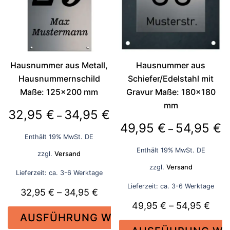
Die
Die
Optionen
Optionen
können
können
auf
auf
der
der
Hausnummer aus Metall,
Hausnummer aus
Produktseite
Produktseite
Hausnummernschild
Schiefer/Edelstahl mit
gewählt
gewählt
Maße: 125×200 mm
Gravur Maße: 180×180
werden
werden
mm
Preisspanne:
32,95
€
34,95
€
–
P
49,95
€
54,95
€
32,95 €
–
Enthält 19% MwSt. DE
4
bis
Enthält 19% MwSt. DE
zzgl.
Versand
bi
34,95 €
zzgl.
Versand
5
Lieferzeit: ca. 3-6 Werktage
Lieferzeit: ca. 3-6 Werktage
Preisspanne:
32,95
€
–
34,95
€
Prei
49,95
€
–
54,95
€
32,95 €
AUSFÜHRUNG WÄHLEN
49,9
bis