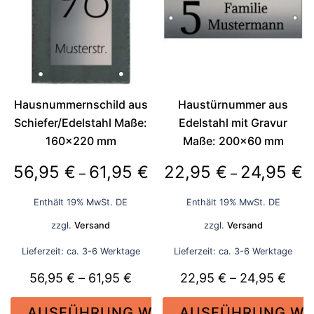
auf.
auf.
Die
Die
Optionen
Optionen
können
können
auf
auf
der
der
Hausnummernschild aus
Haustürnummer aus
Produktseite
Produktseite
Schiefer/Edelstahl Maße:
Edelstahl mit Gravur
gewählt
gewählt
160×220 mm
Maße: 200×60 mm
werden
werden
Preisspanne:
P
56,95
€
61,95
€
22,95
€
24,95
€
–
–
56,95 €
2
Enthält 19% MwSt. DE
Enthält 19% MwSt. DE
bis
bi
zzgl.
Versand
zzgl.
Versand
61,95 €
2
Lieferzeit: ca. 3-6 Werktage
Lieferzeit: ca. 3-6 Werktage
Preisspanne:
Prei
56,95
€
–
61,95
€
22,95
€
–
24,95
€
56,95 €
22,9
AUSFÜHRUNG WÄHLEN
AUSFÜHRUNG WÄ