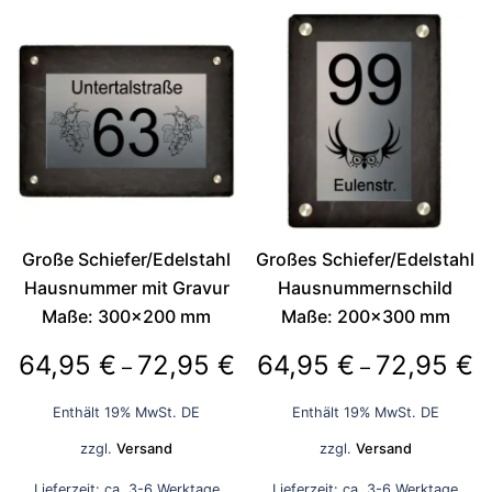
Produkt
Produkt
weist
weist
mehrere
mehrere
Varianten
Varianten
auf.
auf.
Die
Die
Optionen
Optionen
können
können
auf
auf
der
der
Große Schiefer/Edelstahl
Großes Schiefer/Edelstahl
Produktseite
Produktseite
Hausnummer mit Gravur
Hausnummernschild
gewählt
gewählt
Maße: 300×200 mm
Maße: 200×300 mm
werden
werden
Preisspanne:
P
64,95
€
72,95
€
64,95
€
72,95
€
–
–
64,95 €
6
Enthält 19% MwSt. DE
Enthält 19% MwSt. DE
bis
bi
zzgl.
Versand
zzgl.
Versand
72,95 €
7
Lieferzeit: ca. 3-6 Werktage
Lieferzeit: ca. 3-6 Werktage