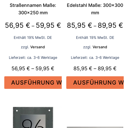
Produktseite
Produktseite
Straßennamen Maße:
Edelstahl Maße: 300×300
gewählt
gewählt
300×250 mm
mm
werden
werden
Preisspanne:
P
56,95
€
59,95
€
85,95
€
89,95
€
–
–
56,95 €
8
Enthält 19% MwSt. DE
Enthält 19% MwSt. DE
bis
bi
zzgl.
Versand
zzgl.
Versand
59,95 €
8
Lieferzeit: ca. 3-6 Werktage
Lieferzeit: ca. 3-6 Werktage
Preisspanne:
Prei
56,95
€
–
59,95
€
85,95
€
–
89,95
€
56,95 €
85,9
AUSFÜHRUNG WÄHLEN
AUSFÜHRUNG WÄ
bis
bis
59,95 €
89,9
Dieses
Dieses
Produkt
Produkt
weist
weist
mehrere
mehrere
Varianten
Varianten