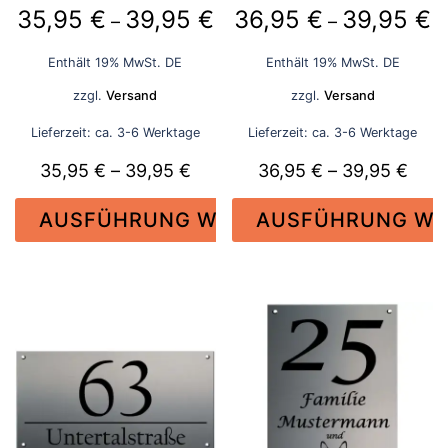
Preisspanne:
P
35,95
€
39,95
€
36,95
€
39,95
€
–
–
35,95 €
3
Enthält 19% MwSt. DE
Enthält 19% MwSt. DE
bis
bi
zzgl.
Versand
zzgl.
Versand
39,95 €
3
Lieferzeit: ca. 3-6 Werktage
Lieferzeit: ca. 3-6 Werktage
Preisspanne:
Prei
35,95
€
–
39,95
€
36,95
€
–
39,95
€
35,95 €
36,9
AUSFÜHRUNG WÄHLEN
AUSFÜHRUNG WÄ
bis
bis
39,95 €
39,9
Dieses
Dieses
Produkt
Produkt
weist
weist
mehrere
mehrere
Varianten
Varianten
auf.
auf.
Die
Die