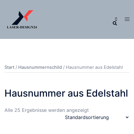
Zum
Inhalt
Me
Suche
springen
ums
Start
/
Hausnummernschild
/ Hausnummer aus Edelstahl
Hausnummer aus Edelstahl
Alle 25 Ergebnisse werden angezeigt