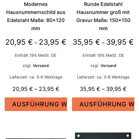
der
der
Modernes
Runde Edelstahl
Produktseite
Produktseite
Hausnummernschild aus
Hausnummer groß mit
gewählt
gewählt
Edelstahl Maße: 80×120
Gravur Maße: 150×150
werden
werden
mm
mm
Preisspanne:
P
20,95
€
23,95
€
35,95
€
39,95
€
–
–
20,95 €
3
Enthält 19% MwSt. DE
Enthält 19% MwSt. DE
bis
bi
zzgl.
Versand
zzgl.
Versand
23,95 €
3
Lieferzeit: ca. 3-6 Werktage
Lieferzeit: ca. 3-6 Werktage
Preisspanne:
Prei
20,95
€
–
23,95
€
35,95
€
–
39,95
€
20,95 €
35,9
AUSFÜHRUNG WÄHLEN
AUSFÜHRUNG WÄ
bis
bis
23,95 €
39,9
Dieses
Dieses
Produkt
Produkt
weist
weist