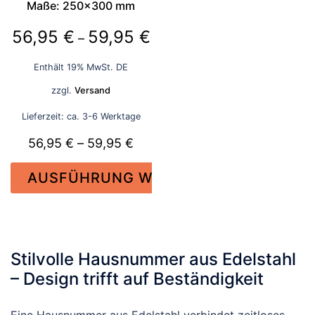
werden
werden
Maße: 250×300 mm
Preisspanne:
56,95
€
59,95
€
–
56,95 €
Enthält 19% MwSt. DE
bis
zzgl.
Versand
59,95 €
Lieferzeit: ca. 3-6 Werktage
Preisspanne:
56,95
€
–
59,95
€
56,95 €
AUSFÜHRUNG WÄHLEN
bis
59,95 €
Dieses
Produkt
weist
Stilvolle Hausnummer aus Edelstahl
mehrere
– Design trifft auf Beständigkeit
Varianten
auf.