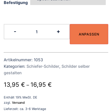
Befestigung
Schieferschilder
-
+
mit
ANPASSEN
Gravur
selber
gestalten:
Artikelnummer:
1053
Maße
Kategorien:
Schiefer-Schilder
,
Schilder selber
150x100
gestalten
mm
Menge
Preisspanne:
13,95
€
16,95
€
–
13,95 €
Enthält 19% MwSt. DE
bis
zzgl.
Versand
16,95 €
Lieferzeit: ca. 3-6 Werktage