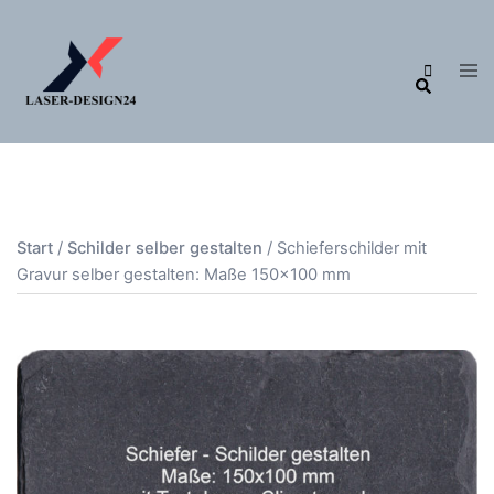
Zum
Inhalt
Me
Suche
springen
ums
Start
/
Schilder selber gestalten
/ Schieferschilder mit
Gravur selber gestalten: Maße 150×100 mm