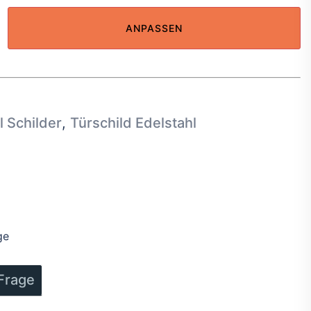
ANPASSEN
derung
nschild
l Schilder
,
Türschild Edelstahl
reisspanne:
,70 €
s
ge
,90 €
 Frage