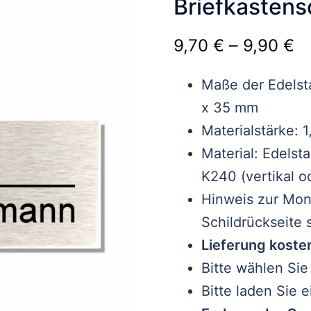
Briefkasten
P
–
9,70
€
9,90
€
9
Maße der Edelst
bi
x 35 mm
9
Materialstärke: 
Material: Edelst
K240 (vertikal o
Hinweis zur Mont
Schildrückseite
Lieferung koste
Bitte wählen Sie
Bitte laden Sie 