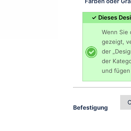
Farben oder Gr
✓ Dieses Des
Wenn Sie 
gezeigt, v
der „Desig
der Katego
und fügen 
Befestigung