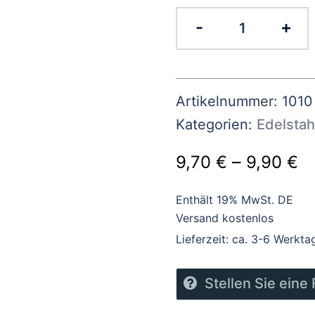
Edelstahl
-
+
Türbeschil
Türschild
Briefkaste
Artikelnummer:
1010
100x35
Kategorien:
Edelstah
mm
Menge
P
–
9,70
€
9,90
€
9
Enthält 19% MwSt. DE
bi
Versand kostenlos
Lieferzeit: ca. 3-6 Werkta
9
Stellen Sie eine