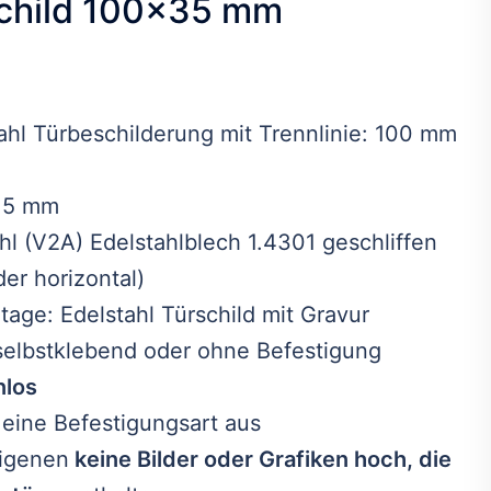
schild 100×35 mm
reisspanne:
,70 €
ahl Türbeschilderung mit Trennlinie: 100 mm
s
,90 €
1,5 mm
ahl (V2A) Edelstahlblech 1.4301 geschliffen
der horizontal)
age: Edelstahl Türschild mit Gravur
 selbstklebend oder ohne Befestigung
nlos
 eine Befestigungsart aus
eigenen
keine Bilder oder Grafiken hoch, die