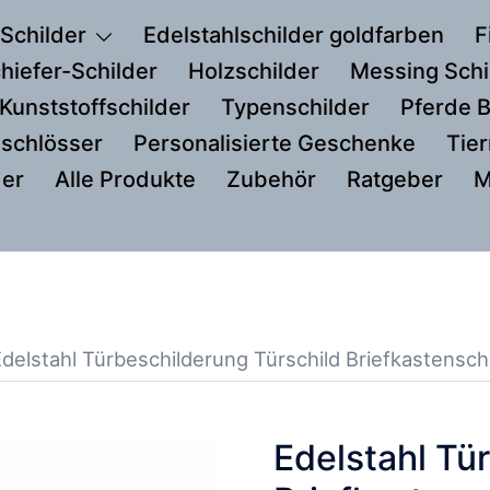
 Schilder
Edelstahlschilder goldfarben
F
hiefer-Schilder
Holzschilder
Messing Schi
Kunststoffschilder
Typenschilder
Pferde 
schlösser
Personalisierte Geschenke
Tie
der
Alle Produkte
Zubehör
Ratgeber
M
Edelstahl Türbeschilderung Türschild Briefkastens
Edelstahl Tü