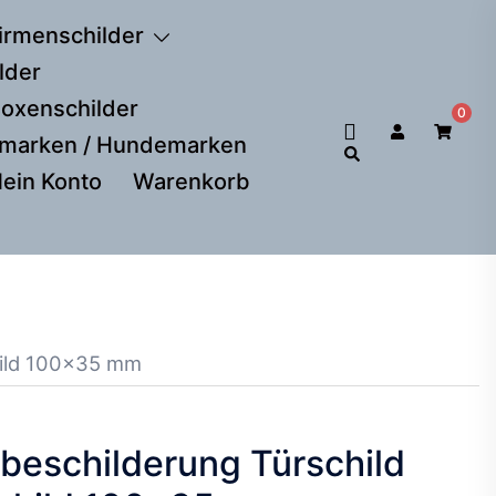
irmenschilder
lder
Boxenschilder
0
Suche
rmarken / Hundemarken
ein Konto
Warenkorb
child 100×35 mm
rbeschilderung Türschild